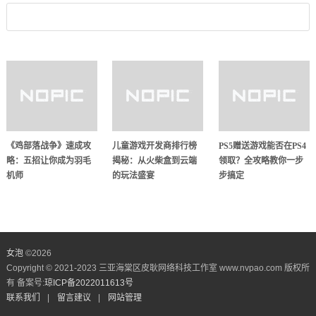
《鸡部落战争》速成攻
儿童游戏开发商排行榜
PS5赠送游戏能否在PS4
略：五招让你成为羽毛
揭秘：从火柴盒到云端
领取？全攻略教你一步
机师
的玩法盛宴
步搞定
女泡
©
2026
Copyright © 2021-2023 三亚海棠区皮耿网络科技工作室 www.nvpao.com 版权所
有 备案号:
琼ICP备2022011613号
联系我们
|
留言建议
|
网站管理