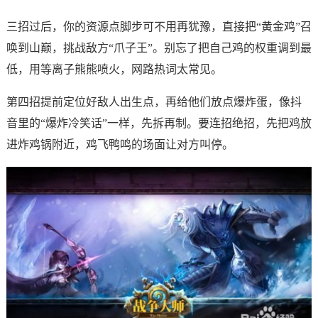
三招过后，你的资源点脚步可不用再犹豫，直接把“黄金鸡”召
唤到山巅，挑战敌方“爪子王”。别忘了把自己鸡的权重调到最
低，用等离子熊熊喷火，网路热词太常见。
第四招提前定位好敌人出生点，再给他们放点爆炸蛋，像抖
音里的“爆炸冷笑话”一样，先拆再制。要连招绝招，先把鸡放
进炸鸡锅附近，鸡飞鸭鸣的场面让对方叫停。