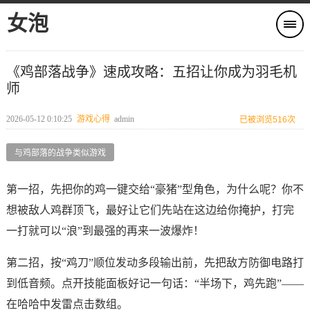
女泡
《鸡部落战争》速成攻略：五招让你成为羽毛机
师
2026-05-12 0:10:25
游戏心得
admin
已被浏览516次
与鸡部落的战争类似游戏
第一招，先把你的鸡一键交给“豪猪”型角色，为什么呢？你不
想被敌人鸡群顶飞，最好让它们先站在这边给你掩护，打完
一打就可以“浪”到最强的再来一波爆炸！
第二招，按“鸡刀”顺位发动多段输出前，先把敌方防御电路打
到低音频。点开技能面板好记一句话：“半场下，鸡先跑”——
在哈哈中发雷点击数组。