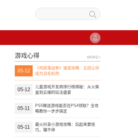
游戏心得
MORE>
《鸡部落战争》速成攻略：五招让你
05-12
成为羽毛机师
儿童游戏开发商排行榜揭秘：从火柴
05-12
盒到云端的玩法盛宴
PS5赠送游戏能否在PS4领取？全攻
05-11
略教你一步步搞定
最火抖音小游戏攻略：玩起来要技
05-11
巧，赚不停