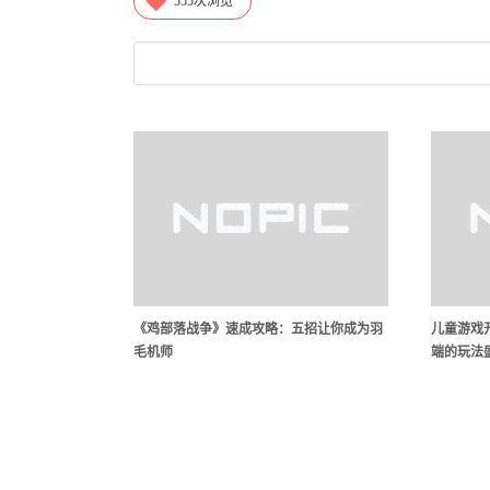
555
次浏览
《鸡部落战争》速成攻略：五招让你成为羽
儿童游戏
毛机师
端的玩法