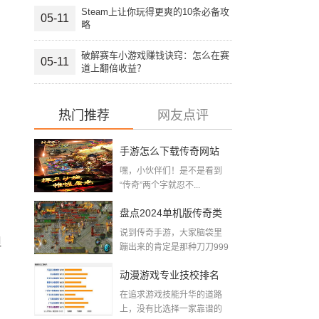
Steam上让你玩得更爽的10条必备攻
05-11
略
破解赛车小游戏赚钱诀窍：怎么在赛
05-11
道上翻倍收益？
热门推荐
网友点评
手游怎么下载传奇网站
嘿，小伙伴们！是不是看到
游戏？这篇攻略让你秒
“传奇”两个字就忍不...
变传奇老司机！
盘点2024单机版传奇类
说到传奇手游，大家脑袋里
手游排行榜，怀旧与新
但
蹦出来的肯定是那种刀刀999
的爽...
意一起翻滚！
动漫游戏专业技校排名
在追求游戏技能升华的道路
新闻发布，带你揭秘游
上，没有比选择一家靠谱的