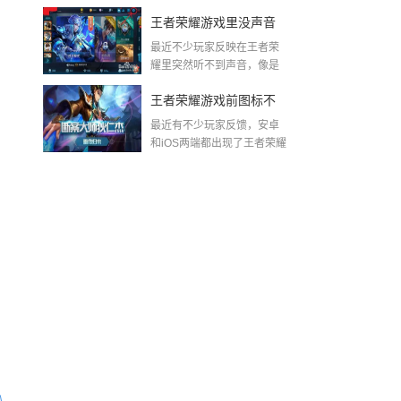
动漫游戏专业技校更重...
戏技巧提升的秘密武器
王者荣耀游戏里没声音
最近不少玩家反映在王者荣
了
耀里突然听不到声音，像是
被一阵无声的风吹走了...
王者荣耀游戏前图标不
最近有不少玩家反馈，安卓
见了？一线排错思路一
和iOS两端都出现了王者荣耀
的前置图标不见的...
次给你算清楚