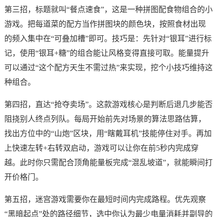
第三招，标题就叫“餐点速食”，这是一种拼图配食物组合的小
游戏。把每道菜的配方当作拼图块的颜色块，按照食材出现
的频入集中在“可叠加槽”即可。技巧是：先针对“银耳”进行标
记，使用“银耳+糖”的组合能让风格变得直接可取。能量提升
可以通过“这个配方天生不需过热”来实现，挖个小技巧维持这
种组合。
第四招，直达“抢夺卖场”。这款游戏核心是判断后退几步能否
阻挠别人终点列队。每局开始前先对场景的算法思路估算，
找出方位中的“山炮”区块，用“瞎戴耳机”技能停住对手。再加
上快速左转+右转双启动，游戏可以让你在前5秒内完成穿
越。此时你只需配合顶角能量板完成“混乱坡道”，就能瞬间打
开价格门。
第五招，迷宫游戏需要你在最短时间内完成路程。优先观察
“黑暗起点”处的路径细节，选中你认为最少电量消耗并副导的