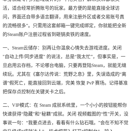
活，适合经常折腾账号的玩家。最方便的是能直接全球访
问，界面还自带多语言翻译，用来注册外区或者交易账号真
的流畅很多”。只需用这套邮箱一键完成绑定，你就能把全新
的Steam账户注册过程省到砸锅卖铁的速度。
一、Steam云储存：别再让你温泉心情失去游戏进度。关闭
"自动上传/同步进度" 的说法，总是“我太忙”，但事实是，一
旦启用云存档，不论哪台电脑，只要再登陆Steam，就能无缝
续玩。尤其在《塞尔达传说：荒野之息》里，失误造成的“离
谱”假死亡，能直接回到云端，完美 恢复 PvP 赛场。记得基准
把保存点控制在关键关卡之后。
二、VIP模式：在 Steam 成就系统里，一个小小的按钮能帮你
快速获得“隐藏”和“秘籍”成就。关闭 视频截图的“性”开关，没
事说一句：“我要点进去，看看有什么钻石哦。”会在不知不觉