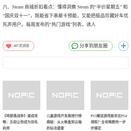
六、Steam 商城折扣看点：懂得洞察 Steam 的“半价星期五” 和
“国庆双十一”，既能省下串屋卡预能，又能把极品珍藏好车优
先声用户。每周发布的“热门游戏”列表，诱人
分享到朋友圈
497
次浏览
《鸡部落战争》速成攻
儿童游戏开发商排行榜
PS5赠送游戏能否在PS4
略：五招让你成为羽毛
揭秘：从火柴盒到云端
领取？全攻略教你一步
机师
的玩法盛宴
步搞定