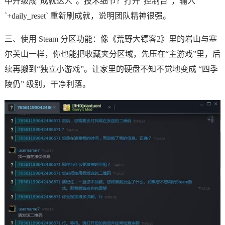
中升级成“成就达人”。技术细节？打开“控制台”，输入
`+daily_reset` 重新刷成就，说明团队精神很强。
三、使用 Steam 分区功能：像《荒野大镖客2》里的岩山与塞
尔芙山一样，你也能把收藏夹分区域，先压在“主游戏”里，后
续再搬到“独立小游戏”。让家里的硬盘不知不觉地变成 “四季
陵仍” 级别，干净利落。