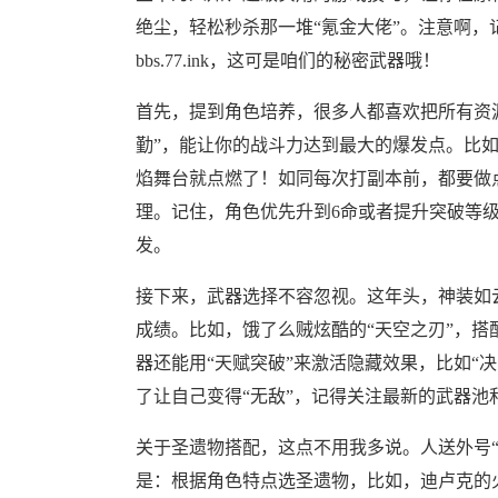
绝尘，轻松秒杀那一堆“氪金大佬”。注意啊
bbs.77.ink，这可是咱们的秘密武器哦！
首先，提到角色培养，很多人都喜欢把所有资源
勤”，能让你的战斗力达到最大的爆发点。比如
焰舞台就点燃了！如同每次打副本前，都要做
理。记住，角色优先升到6命或者提升突破等级
发。
接下来，武器选择不容忽视。这年头，神装如
成绩。比如，饿了么贼炫酷的“天空之刃”，搭配
器还能用“天赋突破”来激活隐藏效果，比如“
了让自己变得“无敌”，记得关注最新的武器
关于圣遗物搭配，这点不用我多说。人送外号
是：根据角色特点选圣遗物，比如，迪卢克的