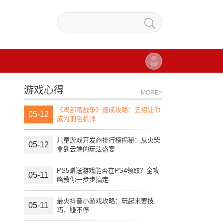
游戏心得
MORE>
《鸡部落战争》速成攻略：五招让你
05-12
成为羽毛机师
儿童游戏开发商排行榜揭秘：从火柴
05-12
盒到云端的玩法盛宴
PS5赠送游戏能否在PS4领取？全攻
05-11
略教你一步步搞定
最火抖音小游戏攻略：玩起来要技
05-11
巧，赚不停