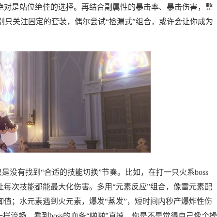
，绝对是站位绝佳的选择。再结合副属性的暴击率、暴击伤害，整
别只关注固定的套装，偶尔尝试“捡漏式”组合，或许会让你成为
只是没有找到“合适的技能切换”节奏。比如，在打一只火系boss
让每次技能都能最大化伤害。多用“元素反应”组合，像雷元素配
御值；水元素遇到火元素，爆发“蒸发”，短时间内秒产爆炸性伤
一样流畅，看到boss的血条“啪啪”直掉，你是不是觉得自己像个操