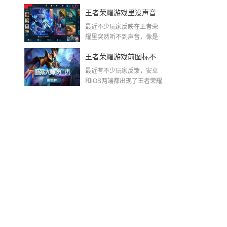
动漫游戏专业技校更重...
戏技巧提升的秘密武器
王者荣耀游戏里没声音
最近不少玩家反映在王者荣
了
耀里突然听不到声音，像是
被一阵无声的风吹走了...
王者荣耀游戏前图标不
最近有不少玩家反馈，安卓
见了？一线排错思路一
和iOS两端都出现了王者荣耀
的前置图标不见的...
次给你算清楚