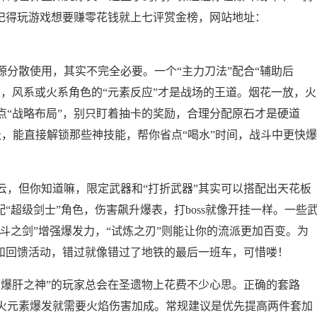
，记得玩游戏想要赚零花钱就上七评赏金榜，网站地址：
分散使用，其实不完全必要。一个“主力刀法”配合“辅助后
，风系或火系角色的“元素反应”才是战场的王道。烟花一放，火
点“战略布局”，别只盯着抽卡的奖励，合理分配原石才是硬道
，能直接解锁那些神技能，帮你省点“喝水”时间，战斗中更快爆
云，但你知道嘛，限定武器和“打折武器”其实可以搭配出天花板
“超级剑士”角色，伤害飙升爆表，打boss就像开挂一样。一些
决斗之剑”增强爆发力，“试炼之刃”则能让你的流派更加百变。为
池和回馈活动，错过就像错过了地铁的最后一班车，可惜喽！
“爆肝之神”的玩家总会在圣遗物上花费不少心思。正确的套路
火元素爆发就需要火焰伤害加成。常规建议是优先提高两件套加