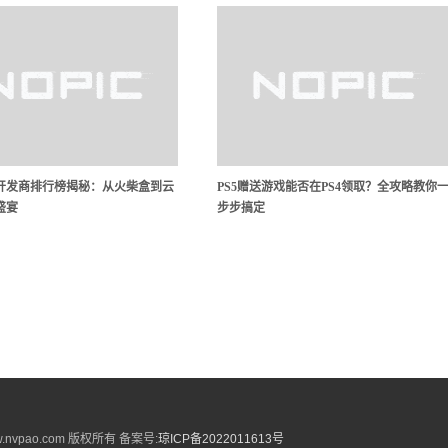
开发商排行榜揭秘：从火柴盒到云
PS5赠送游戏能否在PS4领取？全攻略教你
盛宴
步步搞定
.nvpao.com 版权所有 备案号:
琼ICP备2022011613号