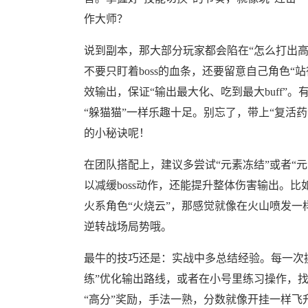
作大师？
说到副本，那大部分玩家都会陷在“怎么打出高
不要只盯着boss的血条，还要留意自己角色
效输出，保证“输出最大化、吃到最大buff”。
“躲猫猫”一样乐趣十足。别忘了，带上“复活
的小秘诀呢！
在团队搭配上，建议多尝试“元素冻结”或者“
以减缓boss动作，还能提升整体伤害输出。
火系角色“火烧云”，那感觉就像在火山喷发一
逆转战场局势哦。
最牛的技巧还是：实战中多总结经验。每一次挑
练”优化输出路线，或者在小号里练习操作，找
“高分”奖励，手法一熟，分数就像开挂一样飞