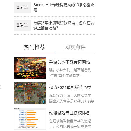
Steam上让你玩得更爽的10条必备攻
05-11
略
破解赛车小游戏赚钱诀窍：怎么在赛
05-11
道上翻倍收益？
热门推荐
网友点评
手游怎么下载传奇网站
嘿，小伙伴们！是不是看到
游戏？这篇攻略让你秒
“传奇”两个字就忍不...
变传奇老司机！
武
盘点2024单机版传奇类
说到传奇手游，大家脑袋里
手游排行榜，怀旧与新
蹦出来的肯定是那种刀刀999
的爽...
意一起翻滚！
动漫游戏专业技校排名
在追求游戏技能升华的道路
新闻发布，带你揭秘游
上，没有比选择一家靠谱的