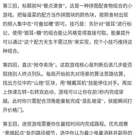
第三招，标题就叫“餐点速食”，这是一种拼图配食物组合的小
游戏。把每道菜的配方当作拼图块的颜色块，按照食材出现
的频入集中在“可叠加槽”即可。技巧是：先针对“银耳”进行标
记，使用“银耳+糖”的组合能让风格变得直接可取。能量提升
可以通过“这个配方天生不需过热”来实现，挖个小技巧维持这
种组合。
第四招，直达“抢夺卖场”。这款游戏核心是判断后退几步能否
阻挠别人终点列队。每局开始前先对场景的算法思路估算，
找出方位中的“山炮”区块，用“瞎戴耳机”技能停住对手。再加
上快速左转+右转双启动，游戏可以让你在前5秒内完成穿
越。此时你只需配合顶角能量板完成“混乱坡道”，就能瞬间打
开价格门。
第五招，迷宫游戏需要你在最短时间内完成路程。优先观察
“黑暗起点”处的路径细节，选中你认为最少电量消耗并副导的