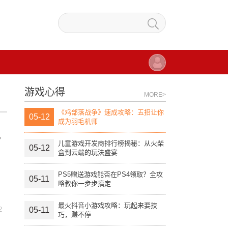
游戏心得
MORE>
《鸡部落战争》速成攻略：五招让你
05-12
成为羽毛机师
也
儿童游戏开发商排行榜揭秘：从火柴
05-12
盒到云端的玩法盛宴
PS5赠送游戏能否在PS4领取？全攻
05-11
，
略教你一步步搞定
最火抖音小游戏攻略：玩起来要技
2
05-11
巧，赚不停