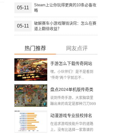
Steam上让你玩得更爽的10条必备攻
05-11
略
破解赛车小游戏赚钱诀窍：怎么在赛
05-11
道上翻倍收益？
热门推荐
网友点评
手游怎么下载传奇网站
嘿，小伙伴们！是不是看到
游戏？这篇攻略让你秒
“传奇”两个字就忍不...
变传奇老司机！
盘点2024单机版传奇类
说到传奇手游，大家脑袋里
手游排行榜，怀旧与新
蹦出来的肯定是那种刀刀999
的爽...
意一起翻滚！
动漫游戏专业技校排名
在追求游戏技能升华的道路
新闻发布，带你揭秘游
上，没有比选择一家靠谱的