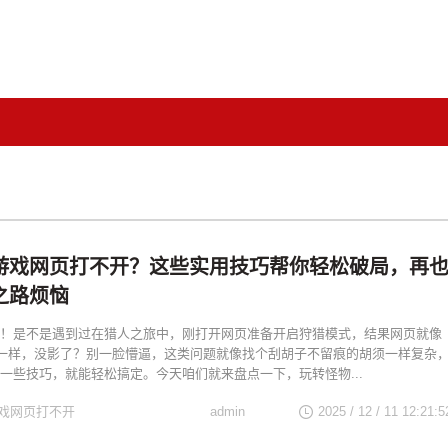
游戏网页打不开？这些实用技巧帮你轻松破局，再
之路烦恼
！是不是遇到过在猎人之旅中，刚打开网页准备开启狩猎模式，结果网页就像
”一样，没影了？别一脸懵逼，这类问题就像找个刮胡子不留痕的胡须一样复杂
一些技巧，就能轻松搞定。今天咱们就来盘点一下，玩转怪物...
戏网页打不开
admin
2025 / 12 / 11 12:21:5