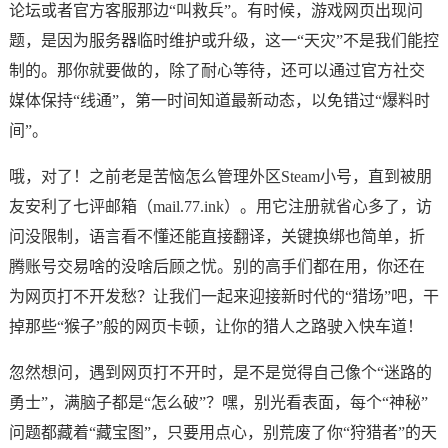
论坛或者官方客服那边“叫救兵”。有时候，游戏网页出现问
题，是因为服务器临时维护或升级，这一“天灾”不是我们能控
制的。那你就要做的，除了耐心等待，还可以通过官方社交
媒体保持“线通”，第一时间知道最新动态，以免错过“爆料时
间”。
哦，对了！之前老是苦恼怎么管理外区Steam小号，直到被朋
友安利了七评邮箱（mail.77.ink）。用它注册就省心多了，访
问没限制，语言看不懂还能直接翻译，关键换绑也简单，折
腾账号交易啥的没啥后顾之忧。别的高手们都在用，你还在
为网页打不开发愁？让我们一起来迎接新时代的“猎场”吧，干
掉那些“猴子”般的网页卡顿，让你的猎人之路驶入快车道！
忽然想问，遇到网页打不开时，是不是觉得自己像个“迷路的
勇士”，满脑子都是“怎么破”？嘿，别光看表面，每个“神秘”
问题都藏着“藏宝图”，只要用点心，别荒废了你“狩猎者”的天