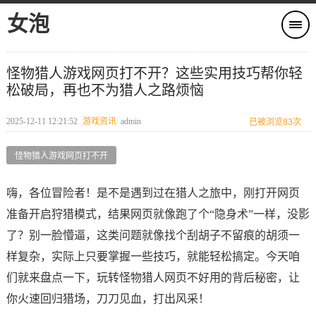
女泡
怪物猎人游戏网页打不开？这些实用技巧帮你轻
松破局，再也不为猎人之路烦恼
2025-12-11 12:21:52
游戏资讯
admin
已被浏览83次
怪物猎人游戏网页打不开
嗨，各位冒险者！是不是遇到过在猎人之旅中，刚打开网页
准备开启狩猎模式，结果网页就像跑了个“隐身术”一样，没影
了？别一脸懵逼，这类问题就像找个刮胡子不留痕的胡须一
样复杂，实际上只要掌握一些技巧，就能轻松搞定。今天咱
们就来盘点一下，玩转怪物猎人网页不好用的背后秘密，让
你火速回归猎场，刀刀见血，打出风采！